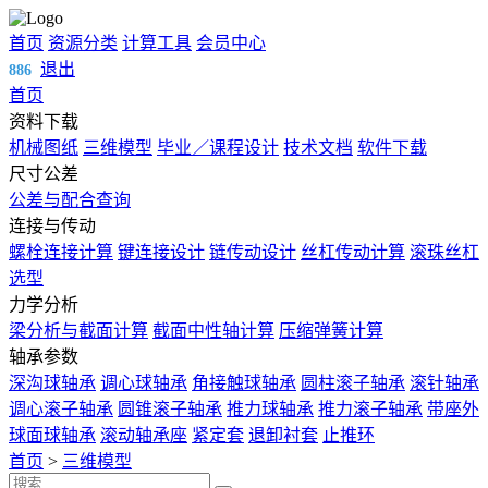
首页
资源分类
计算工具
会员中心
退出
886
首页
资料下载
机械图纸
三维模型
毕业／课程设计
技术文档
软件下载
尺寸公差
公差与配合查询
连接与传动
螺栓连接计算
键连接设计
链传动设计
丝杠传动计算
滚珠丝杠
选型
力学分析
梁分析与截面计算
截面中性轴计算
压缩弹簧计算
轴承参数
深沟球轴承
调心球轴承
角接触球轴承
圆柱滚子轴承
滚针轴承
调心滚子轴承
圆锥滚子轴承
推力球轴承
推力滚子轴承
带座外
球面球轴承
滚动轴承座
紧定套
退卸衬套
止推环
首页
>
三维模型