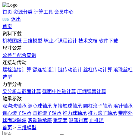
首页
资源分类
计算工具
会员中心
退出
886
首页
资料下载
机械图纸
三维模型
毕业／课程设计
技术文档
软件下载
尺寸公差
公差与配合查询
连接与传动
螺栓连接计算
键连接设计
链传动设计
丝杠传动计算
滚珠丝杠
选型
力学分析
梁分析与截面计算
截面中性轴计算
压缩弹簧计算
轴承参数
深沟球轴承
调心球轴承
角接触球轴承
圆柱滚子轴承
滚针轴承
调心滚子轴承
圆锥滚子轴承
推力球轴承
推力滚子轴承
带座外
球面球轴承
滚动轴承座
紧定套
退卸衬套
止推环
首页
>
三维模型